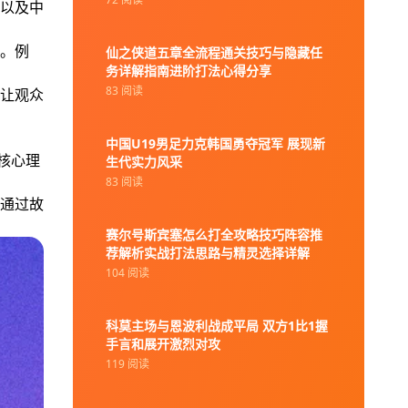
以及中
。例
仙之侠道五章全流程通关技巧与隐藏任
务详解指南进阶打法心得分享
83 阅读
让观众
中国U19男足力克韩国勇夺冠军 展现新
核心理
生代实力风采
83 阅读
通过故
赛尔号斯宾塞怎么打全攻略技巧阵容推
荐解析实战打法思路与精灵选择详解
104 阅读
科莫主场与恩波利战成平局 双方1比1握
手言和展开激烈对攻
119 阅读