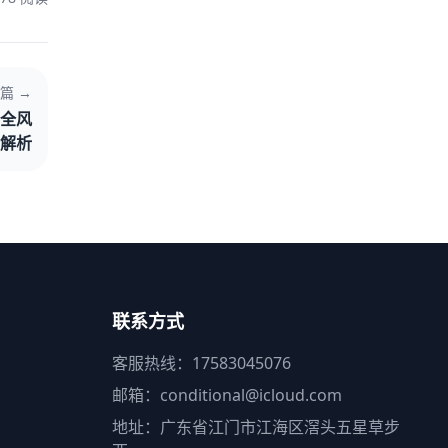
篇 →
安全风
解析
联系方式
客服热线：17583045076
邮箱：conditional@icloud.com
地址：广东省江门市江海区滘头五星草步