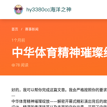
首页
/
赛事新闻
1个月前
中华体育精神璀璨
78 阅读
好的，我可以帮你完成这篇文章。我会严格按照你的要求
---
中华体育精神璀璨绽放——解密开幕式精彩演出背后的故