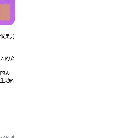
仅是竞
入的文
的表
生动的
。
78 阅读