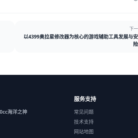
下一
！
以4399奥拉星修改器为核心的游戏辅助工具发展与
险
服务支持
80cc海洋之神
常见问题
技术支持
网站地图