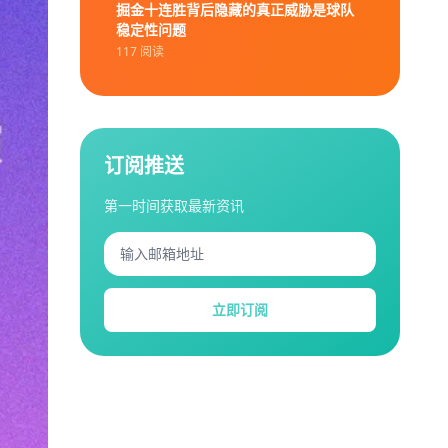
掘金十连胜背后隐藏的真正威胁是球队
稳定性问题
117 阅读
订阅推送
第一时间获取最新资讯
立即订阅