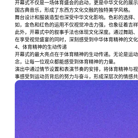
开幕式不仅是一场体育盛会的启动，更是中华文化的展示
国古典音乐，形成了东西方文化交融的独特美学风格。
舞台设计和服装造型也深受中华文化影响。色彩的选择、
如，金色和红色的运用不仅视觉冲击力强，也象征着吉祥
此外，开幕式中的叙事手法也体现文化深度。通过舞蹈、
在享受视觉盛宴的同时，深刻感受到中华体育精神的文化
4、体育精神的生动传递
开幕式的最大亮点在于体育精神的生动传递。无论是运动
念，让每一位观众都能感受到体育精神的力量。
演出中通过情节设置和表演节奏的安排，将体育精神与视
事感受到运动员背后的努力与奋斗，形成深层次的情感共