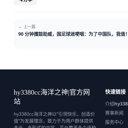
← 上一篇
90 分钟擂鼓助威，国足球迷哽咽：为了中国队，我值
快速链接
hy3380cc海洋之神|官方网
站
介绍
hy33
赛事新闻
hy3380cc海洋之神以“引领快乐，创造价
值”为发展理念，致力于为用户群体提供
服务中心
多元、多形式的内容，平台覆盖多个语种